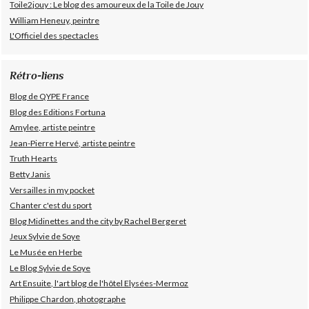
Toile2jouy : Le blog des amoureux de la Toile de Jouy
William Heneuy, peintre
L'Officiel des spectacles
Rétro-liens
Blog de QYPE France
Blog des Editions Fortuna
Amylee, artiste peintre
Jean-Pierre Hervé, artiste peintre
Truth Hearts
Betty Janis
Versailles in my pocket
Chanter c'est du sport
Blog Midinettes and the city by Rachel Bergeret
Jeux Sylvie de Soye
Le Musée en Herbe
Le Blog Sylvie de Soye
Art Ensuite, l'art blog de l'hôtel Elysées-Mermoz
Philippe Chardon, photographe