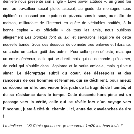
dernière nous présente son single « Love power attitude », un grand fou
rire, au travailleur social plutôt asocial, au guide de montagne sous
diplômé, en passant par le patron de pizzeria sans le sous, au maître de
maison, milliardaire de l’Internet en quête de véritables amitiés, à la
bonne copine « ex officielle » de tous les amis, nous oublions
allègrement
Les bronzés font du ski
, et savourons l’équilibre de cette
nouvelle bande. Sous des dessous de comédie très enlevée et hilarante,
se cache un certain goût des autres. Pour celle qu’on déteste, mais qui
un cœur généreux, celle qui se durcit mais qui ne demande qu’à aimer,
de celui qui s’oublie dans l’égoïsme et la satire amicale, mais qui veut
aimer.
Le décryptage subtil du cœur, des désespoirs et des
rancoeurs de ces hommes et femmes, qui se déchirent, pour mieux
se réconcilier offre une vision très juste de la fragilité de l’amitié, et
de sa résistance dans le temps. Cette descente hors piste est un
passage vers la vérité, celle qui se révèle lors d’un voyage vers
l’inconnu, juste à côté du chemin.. ici, entre deux avalanches de rire
!
La réplique : "Si j'étais grincheux, je mesurerai 1m20 les bras levés!"