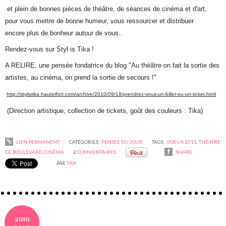
et plein de bonnes pièces de théâtre, de séances de cinéma et d'art,
pour vous mettre de bonne humeur, vous ressourcer et distribuer
encore plus de bonheur autour de vous..
Rendez-vous sur Styl is Tika !
A RELIRE, une pensée fondatrice du blog "Au théâtre on fait la sortie des
artistes, au cinéma, on prend la sortie de secours !"
http://stylistika.hautetfort.com/archive/2010/09/18/prendrez-vous-un-billet-ou-un-ticket.html
(Direction artistique, collection de tickets, goût des couleurs : Tika)
LIEN PERMANENT
CATÉGORIES :
PENSÉE DU JOUR
TAGS :
VOEUX 2011
,
THÉÂTRE
DE BOULEVARD
,
CINÉMA
2
COMMENTAIRES
SHARE
PAR
TIKA
2010