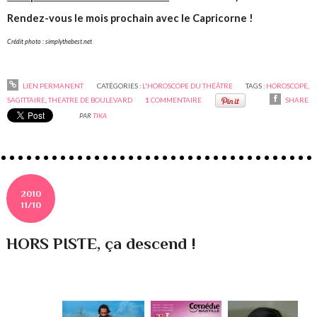
Rendez-vous le mois prochain avec le Capricorne !
Crédit photo : simplythebest.net
LIEN PERMANENT
CATÉGORIES :
L'HOROSCOPE DU THÉÂTRE
TAGS :
HOROSCOPE
,
SAGITTAIRE
,
THEATRE DE BOULEVARD
1
COMMENTAIRE
SHARE
PAR
TIKA
2010
11/10
HORS PISTE, ça descend !