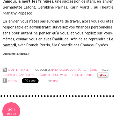
L’amour, la mort, les fringues
, une succession de stars, en janvier,
Bernadette Lafont, Géraldine Pailhas, Karin Viard, .. au Théâtre
Marigny Popesco
En janvier, vous n’êtes pas surchargé de travail, alors vous qui êtes
responsable et administratif, surveillez vos finances personnelles,
sans pour autant ne penser qu’à vous, et vous repliez sur vous-
mêmes, comme vous en avez l’habitude. Afin de se reprendre :
Le
nombril
, avec Françis Perrin, à la Comédie des Champs-Elysées.
Crédit photo : marieclaire.fr
LIEN PERMANENT
CATÉGORIES :
L'HOROSCOPE DU THÉÂTRE
,
THÉÂTRE
TAGS :
HOROSCOPE
,
CAPRICORNE
,
THÉÂTRE DE BOULEVARD
0
COMMENTAIRE
SHARE
PAR
TIKA
2011
03/01