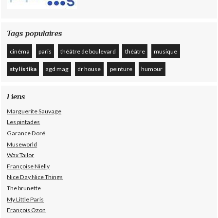
Tags populaires
cinéma
paris
théâtre de boulevard
théâtre
musique
styl is tika
agd mag
dr house
peinture
humour
Liens
Marguerite Sauvage
Les pintades
Garance Doré
Museworld
Wax Tailor
Françoise Nielly
Nice Day Nice Things
The brunette
My Little Paris
François Ozon