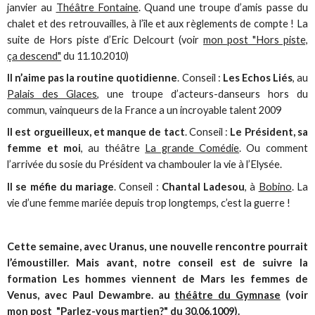
janvier au
Théâtre Fontaine
. Quand une troupe d’amis passe du
chalet et des retrouvailles, à l’île et aux règlements de compte ! La
suite de Hors piste d’Eric Delcourt (voir
mon post "Hors piste,
ça descend"
du 11.10.2010)
Il n’aime pas la routine quotidienne
. Conseil :
Les Echos Liés
, au
Palais des Glaces
, une troupe d’acteurs-danseurs hors du
commun, vainqueurs de la France a un incroyable talent 2009
Il est orgueilleux, et manque de tact
. Conseil :
Le Président, sa
femme et moi
, au théâtre
La grande Comédie
. Ou comment
l’arrivée du sosie du Président va chambouler la vie à l’Elysée.
Il se méfie du mariage
. Conseil :
Chantal Ladesou
, à
Bobino
. La
vie d’une femme mariée depuis trop longtemps, c’est la guerre !
Cette semaine, avec Uranus, une nouvelle rencontre pourrait
l’émoustiller. Mais avant, notre conseil est de suivre la
formation Les hommes viennent de Mars les femmes de
Venus, avec Paul Dewambre. au
théâtre du Gymnase
(voir
mon post "Parlez-vous martien?"
du 30.06.1009).