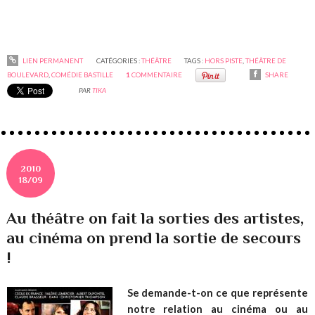
LIEN PERMANENT
CATÉGORIES :
THÉÂTRE
TAGS :
HORS PISTE
,
THÉÂTRE DE
BOULEVARD
,
COMÉDIE BASTILLE
1
COMMENTAIRE
SHARE
PAR
TIKA
2010
18/09
Au théâtre on fait la sorties des artistes,
au cinéma on prend la sortie de secours
!
Se demande-t-on ce que représente
notre relation au cinéma ou au