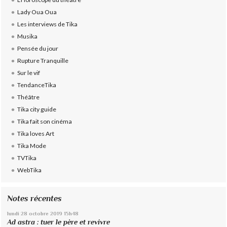
Lady Oua Oua
Les interviews de Tika
Musika
Pensée du jour
Rupture Tranquille
Sur le vif
TendanceTika
Théâtre
Tika city guide
Tika fait son cinéma
Tika loves Art
Tika Mode
TVTika
WebTika
Notes récentes
lundi 28
octobre 2019
15h48
Ad astra : tuer le père et revivre