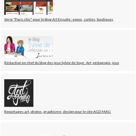
Série "Paris chic" pour le blog Art Ensuite : expos, sorties, boutiques
Rédaction en chef du blog des jeux Sylvie de Soye : Art, pédagogie, jeux
Reportages art, photos, graphisme, design pour le site AGD MAG