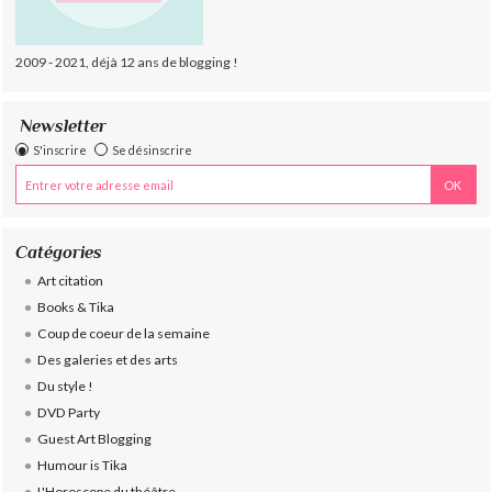
2009 - 2021, déjà 12 ans de blogging !
Newsletter
S'inscrire
Se désinscrire
Catégories
Art citation
Books & Tika
Coup de coeur de la semaine
Des galeries et des arts
Du style !
DVD Party
Guest Art Blogging
Humour is Tika
L'Horoscope du théâtre