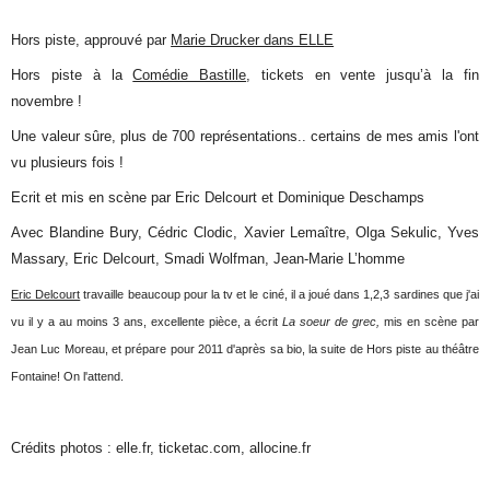
Hors piste, approuvé par
Marie Drucker dans ELLE
Hors piste à la
Comédie Bastille
, tickets en vente jusqu’à la fin
novembre !
Une valeur sûre, plus de 700 représentations.. certains de mes amis l'ont
vu plusieurs fois !
Ecrit et mis en scène par Eric Delcourt et Dominique Deschamps
Avec Blandine Bury, Cédric Clodic, Xavier Lemaître, Olga Sekulic, Yves
Massary, Eric Delcourt, Smadi Wolfman, Jean-Marie L’homme
Eric Delcourt
travaille beaucoup pour la tv et le ciné, il a joué dans 1,2,3 sardines que j'ai
vu il y a au moins 3 ans, excellente pièce, a écrit
La soeur de grec,
mis en scène par
Jean Luc Moreau, et prépare pour 2011 d'après sa bio, la suite de Hors piste au théâtre
Fontaine! On l'attend.
Crédits photos : elle.fr, ticketac.com, allocine.fr