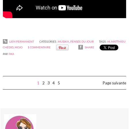
LIEN PERMANENT
CATÉGORIES :
MUSIKA
,
PENSÉE DU JOUR
TAGS :
M
,
MATTHIEU
CHÉDID
,
MOJO
1
COMMENTAIRE
SHARE
PAR
TIKA
1
2
3
4
5
Page suivante