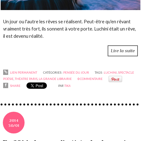
Un jour ou l'autre les rêves se réalisent. Peut-être qu'en rêvant
vraiment très fort, ils sonnent à votre porte. Luchini était un rêve,
il est devenu réalité.
Lire la suite
LIEN PERMANENT
CATÉGORIES :
PENSÉE DU JOUR
TAGS :
LUCHINI
,
SPECTACLE
POÉSIE
,
THÉATRE PARIS
,
LA GRANDE LIBRAIRIE
0
COMMENTAIRE
SHARE
PAR
TIKA
2014
30/01