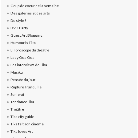
Coup de coeur de la semaine
Des galeries et des arts
Du style !
DVD Party
Guest Art Blogging
Humour is Tika
L'Horoscope du théâtre
Lady Oua Oua
Les interviews de Tika
Musika
Pensée du jour
Rupture Tranquille
Sur le vif
TendanceTika
Théâtre
Tika city guide
Tika fait son cinéma
Tika loves Art