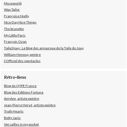
Museworld
Wax Tailor
Françoise Nielly
Nice Day Nice Things
The brunette
My Little Paris
François Ozon
Toile2jouy : Le blog des amoureux de la Toile de Jouy
William Heneuy, peintre
L'Officiel des spectacles
Rétro-liens
Blog de QYPE France
Blog des Editions Fortuna
Amylee, artiste peintre
Jean-Pierre Hervé, artiste peintre
Truth Hearts
Betty Janis
Versailles in my pocket