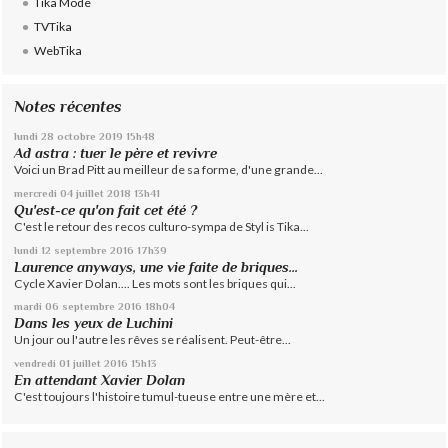
Tika Mode
TVTika
WebTika
Notes récentes
lundi 28
octobre 2019
15h48
Ad astra : tuer le père et revivre
Voici un Brad Pitt au meilleur de sa forme, d'une grande...
mercredi 04
juillet 2018
13h41
Qu'est-ce qu'on fait cet été ?
C'est le retour des recos culturo-sympa de Styl is Tika...
lundi 12
septembre 2016
17h39
Laurence anyways, une vie faite de briques...
Cycle Xavier Dolan.... Les mots sont les briques qui...
mardi 06
septembre 2016
18h04
Dans les yeux de Luchini
Un jour ou l'autre les rêves se réalisent. Peut-être...
vendredi 01
juillet 2016
15h13
En attendant Xavier Dolan
C'est toujours l'histoire tumul-tueuse entre une mère et...