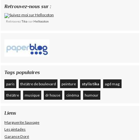
Retrouvez-nous sur :
Retrouvez
Tika
sur
Hellocoton
Tags populaires
paris
théâtre de boulevard
peinture
styl is tika
agd mag
théâtre
musique
dr house
cinéma
humour
Liens
Marguerite Sauvage
Les pintades
Garance Doré