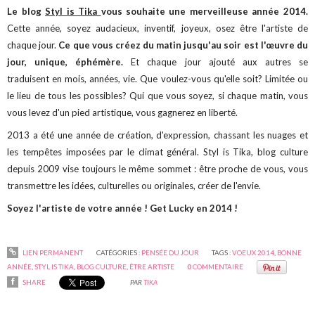
Le blog
Styl is Tika
vous souhaite une merveilleuse année 2014.
Cette année, soyez audacieux, inventif, joyeux, osez être l'artiste de
chaque jour.
Ce que vous créez du matin jusqu'au soir est l'œuvre du
jour, unique, éphémère.
Et chaque jour ajouté aux autres se
traduisent en mois, années, vie. Que voulez-vous qu'elle soit? Limitée ou
le lieu de tous les possibles? Qui que vous soyez, si chaque matin, vous
vous levez d'un pied artistique, vous gagnerez en liberté.
2013 a été une année de création, d'expression, chassant les nuages et
les tempêtes imposées par le climat général. Styl is Tika, blog culture
depuis 2009 vise toujours le même sommet : être proche de vous, vous
transmettre les idées, culturelles ou originales, créer de l'envie.
Soyez l'artiste de votre année ! Get Lucky en 2014 !
LIEN PERMANENT
CATÉGORIES :
PENSÉE DU JOUR
TAGS :
VOEUX 2014
,
BONNE
ANNÉE
,
STYL IS TIKA
,
BLOG CULTURE
,
ÊTRE ARTISTE
0
COMMENTAIRE
SHARE
PAR
TIKA