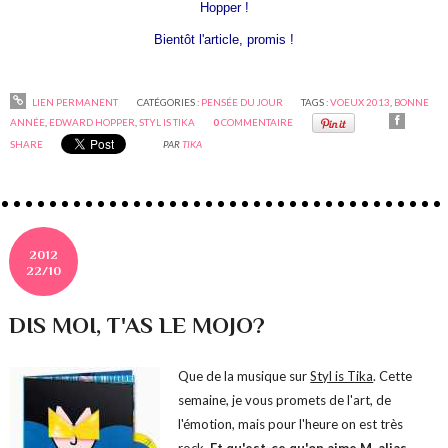
Hopper !
Bientôt l'article, promis !
LIEN PERMANENT
CATÉGORIES :
PENSÉE DU JOUR
TAGS :
VOEUX 2013
,
BONNE
ANNÉE
,
EDWARD HOPPER
,
STYL IS TIKA
0
COMMENTAIRE
SHARE
PAR
TIKA
2012
22/10
DIS MOI, T'AS LE MOJO?
Que de la musique sur
Styl is Tika
. Cette
semaine, je vous promets de l'art, de
l'émotion, mais pour l'heure on est très