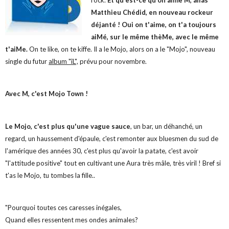
rock.
Et qu'est-ce qu'on aime M, alias
Matthieu Chédid, en nouveau rockeur
déjanté ! Oui on t'aime, on t'a toujours
aiMé, sur le même thèMe, avec le même
t'aiMe.
On te like, on te kiffe. Il a le Mojo, alors on a le "Mojo", nouveau
single du futur
album "îL",
prévu pour novembre.
Avec M, c'est Mojo Town !
Le Mojo, c'est plus qu'une vague sauce
, un bar, un déhanché, un
regard, un haussement d'épaule, c'est remonter aux bluesmen du sud de
l'amérique des années 30, c'est plus qu'avoir la patate, c'est avoir
"l'attitude positive" tout en cultivant une Aura très mâle, très viril ! Bref si
t'as le Mojo, tu tombes la fille..
"Pourquoi toutes ces caresses inégales,
Quand elles ressentent mes ondes animales?