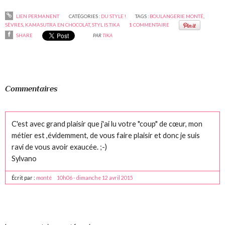
LIEN PERMANENT
CATÉGORIES :
DU STYLE !
TAGS :
BOULANGERIE MONTÉ
,
SÈVRES
,
KAMASUTRA EN CHOCOLAT
,
STYL IS TIKA
1
COMMENTAIRE
SHARE
PAR
TIKA
Commentaires
C'est avec grand plaisir que j'ai lu votre "coup" de cœur, mon
métier est ,évidemment, de vous faire plaisir et donc je suis
ravi de vous avoir exaucée. ;-)
Sylvano
Écrit par :
monté
10h06
-
dimanche 12
avril 2015