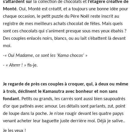
s’attardent
sur
la collection de chocolats et
l’étagère créative de
Monté
. Oui, Monté est créatif, et a toujours une bonne idée pour
chaque occasion, le petit puzzle du Père Noël reste inscrit au
registre de mes meilleurs achats chocolat de fêtes. Mais quels
sont ces chocolats qui s'animent presque sous mes yeux ébahis ?
Des couples enlacés noirs, blancs, ou au lait s’ébattent là devant
moi.
-« Oui Madame, ce sont les ‘Kama chocos’ »
- « Ahrrrr ! »
fis-je.
Je regarde de près ces couples à croquer, qui, à deux ou même
à trois, déclinent le Kamasutra avec bonheur et non sans
fondant.
Petits ou grands, les carrés sont aussi bien saupoudrés
d’or que patinés avec amour. Les détails sont parlants, zut, point
de loupe dans la poche. Je n’ose rougir devant les quatre papys
venant acheter leur baguette juste derrière moi. Déjà je salive..
Je les veux !