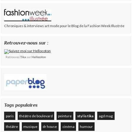
Chroniques & interviews art mode pour le Blog de la Fashion Week Illustrée
Retrouvez-nous sur :
Retrouvez
Tika
sur
Hellocoton
Tags populaires
paris
théâtre de boulevard
peinture
styl is tika
agd mag
théâtre
musique
dr house
cinéma
humour