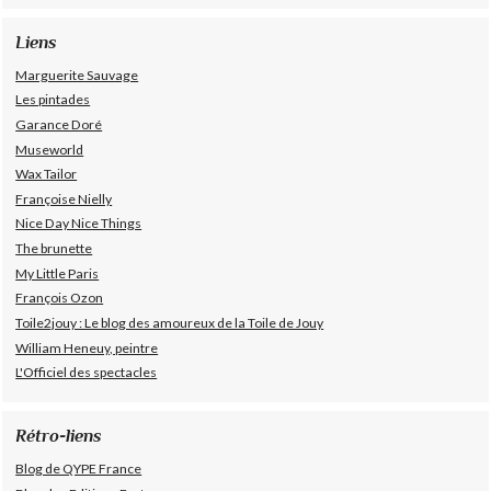
Liens
Marguerite Sauvage
Les pintades
Garance Doré
Museworld
Wax Tailor
Françoise Nielly
Nice Day Nice Things
The brunette
My Little Paris
François Ozon
Toile2jouy : Le blog des amoureux de la Toile de Jouy
William Heneuy, peintre
L'Officiel des spectacles
Rétro-liens
Blog de QYPE France