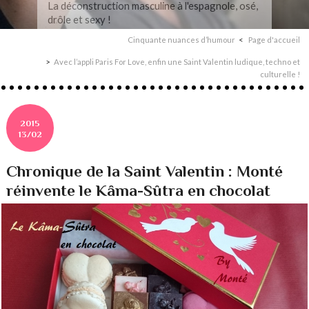
 masculine à l'espagnole, osé,
Entre coup de fou
retour à soi, Pio
Cinquante nuances d’humour
Page d'accueil
Avec l’appli Paris For Love, enfin une Saint Valentin ludique, techno et
culturelle !
2015
13/02
Chronique de la Saint Valentin : Monté
réinvente le Kâma-Sûtra en chocolat