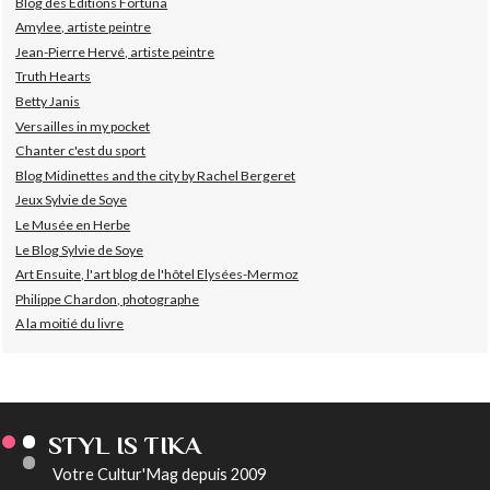
Blog des Editions Fortuna
Amylee, artiste peintre
Jean-Pierre Hervé, artiste peintre
Truth Hearts
Betty Janis
Versailles in my pocket
Chanter c'est du sport
Blog Midinettes and the city by Rachel Bergeret
Jeux Sylvie de Soye
Le Musée en Herbe
Le Blog Sylvie de Soye
Art Ensuite, l'art blog de l'hôtel Elysées-Mermoz
Philippe Chardon, photographe
A la moitié du livre
STYL IS TIKA
Votre Cultur'Mag depuis 2009