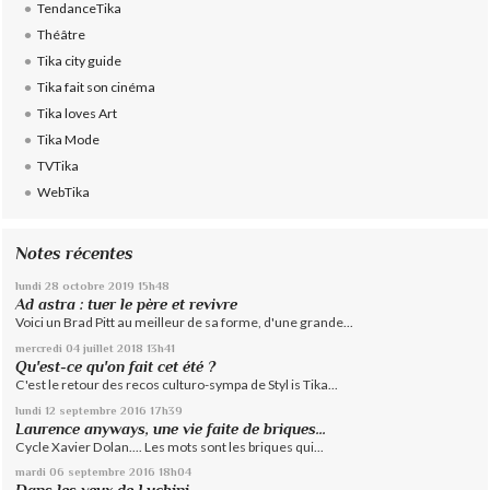
TendanceTika
Théâtre
Tika city guide
Tika fait son cinéma
Tika loves Art
Tika Mode
TVTika
WebTika
Notes récentes
lundi 28
octobre 2019
15h48
Ad astra : tuer le père et revivre
Voici un Brad Pitt au meilleur de sa forme, d'une grande...
mercredi 04
juillet 2018
13h41
Qu'est-ce qu'on fait cet été ?
C'est le retour des recos culturo-sympa de Styl is Tika...
lundi 12
septembre 2016
17h39
Laurence anyways, une vie faite de briques...
Cycle Xavier Dolan.... Les mots sont les briques qui...
mardi 06
septembre 2016
18h04