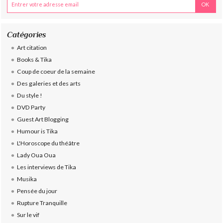
Catégories
Art citation
Books & Tika
Coup de coeur de la semaine
Des galeries et des arts
Du style !
DVD Party
Guest Art Blogging
Humour is Tika
L'Horoscope du théâtre
Lady Oua Oua
Les interviews de Tika
Musika
Pensée du jour
Rupture Tranquille
Sur le vif